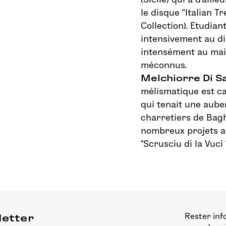
le disque “Italian T
Collection). Etudiant
intensivement au di
intensément au main
méconnus.
Melchiorre Di S
mélismatique est ca
qui tenait une aube
charretiers de Bagher
nombreux projets a
“Scrusciu di la Vuci “
Rester inf
letter