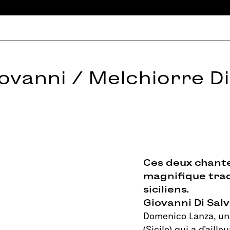
ovanni / Melchiorre Di
Ces deux chante
magnifique trad
siciliens.
Giovanni Di Sal
Domenico Lanza, un
(Sicile) qui a d’ail