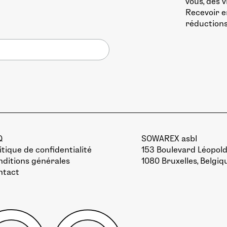
vous, des 
Recevoir e
réductions
Q
SOWAREX asbl
itique de confidentialité
153 Boulevard Léopold 
ditions générales
1080 Bruxelles, Belgiq
ntact