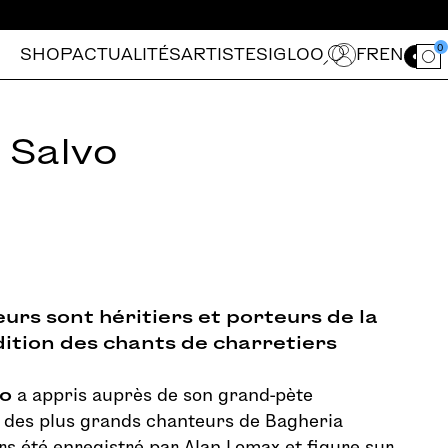
0
SHOP
ACTUALITÉS
ARTISTES
IGLOO
FR
EN
Ouvrir le for
 Salvo
urs sont héritiers et porteurs de la
ition des chants de charretiers
vo
a appris auprès de son grand-pète
 des plus grands chanteurs de Bagheria
leurs été enregistré par Alan Lomax et figure sur