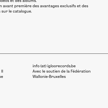
vidéos et des albums.
n avant première des avantages exclusifs et des
 sur le catalogue.
info (at) igloorecords.be
II
Avec le soutien de la
Fédération
ue
Wallonie-Bruxelles