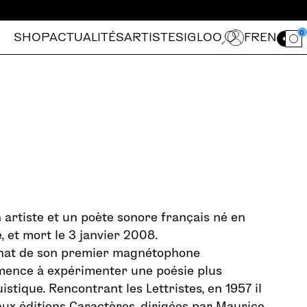
0
SHOP
ACTUALITÉS
ARTISTES
IGLOO
FR
EN
Ouvrir le for
 artiste et un poète sonore français né en
, et mort le 3 janvier 2008.
achat de son premier magnétophone
mence à expérimenter une poésie plus
istique. Rencontrant les Lettristes, en 1957 il
ux éditions Caractères, dirigées par Maurice