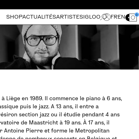
0
SHOP
ACTUALITÉS
ARTISTES
IGLOO
FR
EN
Ouvrir le for
 à Liège en 1989. Il commence le piano à 6 ans,
ssique puis le jazz. A 13 ans, il entre a
ésiron section jazz ou il étudie pendant 4 ans
vatoire de Maastricht à 19 ans. À 17 ans, il
r Antoine Pierre et forme le Metropolitan
l donne de nombreux concerts en Belgique et