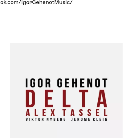
ook.com/IgorGehenotMusic/