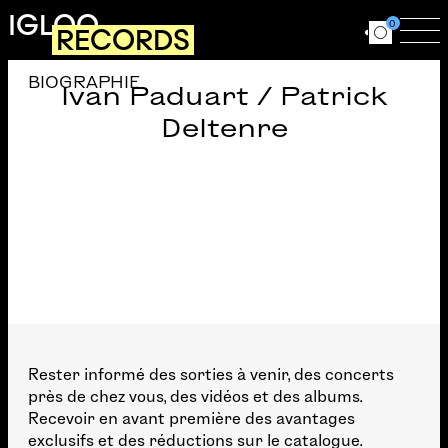
Aller au contenu principal
IGLOO
0
RECORDS
Ouvrir le for
Ouv
BIOGRAPHIE
Ivan Paduart / Patrick
Deltenre
Rester informé des sorties à venir, des concerts
près de chez vous, des vidéos et des albums.
Recevoir en avant première des avantages
exclusifs et des réductions sur le catalogue.