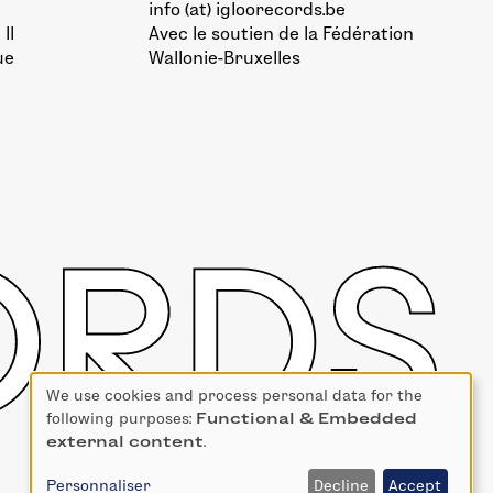
info (at) igloorecords.be
II
Avec le soutien de la
Fédération
ue
Wallonie-Bruxelles
We use cookies and process personal data for the
Use
following purposes:
Functional & Embedded
of
external content
.
personal
data
Personnaliser
Decline
Accept