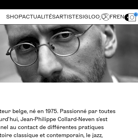
0
SHOP
ACTUALITÉS
ARTISTES
IGLOO
FR
EN
Ouvrir le for
teur belge, né en 1975. Passionné par toutes
urd’hui, Jean-Philippe Collard-Neven s’est
nel au contact de différentes pratiques
toire classique et contemporain, le jazz,