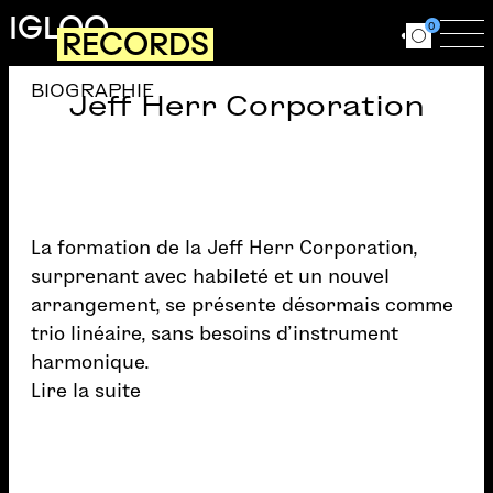
Aller au contenu principal
IGLOO
0
RECORDS
Ouvrir le for
Ouv
BIOGRAPHIE
Jeff Herr Corporation
La formation de la Jeff Herr Corporation,
surprenant avec habileté et un nouvel
arrangement, se présente désormais comme
trio linéaire, sans besoins d’instrument
harmonique.
Lire la suite