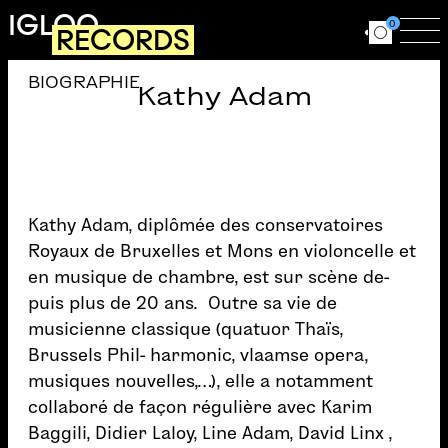
Aller au contenu principal
IGLOO
0
RECORDS
Ouvrir le for
Ouv
BIOGRAPHIE
Kathy Adam
Kathy Adam, diplômée des conservatoires
Royaux de Bruxelles et Mons en violoncelle et
en musique de chambre, est sur scène de-
puis plus de 20 ans. Outre sa vie de
musicienne classique (quatuor Thaïs,
Brussels Phil- harmonic, vlaamse opera,
musiques nouvelles,…), elle a notamment
collaboré de façon régulière avec Karim
Baggili, Didier Laloy, Line Adam, David Linx ,