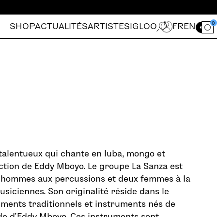
0
SHOP
ACTUALITÉS
ARTISTES
IGLOO
FR
EN
Ouvrir le for
talentueux qui chante en luba, mongo et
rection de Eddy Mboyo. Le groupe La Sanza est
hommes aux percussions et deux femmes à la
usiciennes. Son originalité réside dans le
ments traditionnels et instruments nés de
de d’Eddy Mboyo. Ces instruments sont