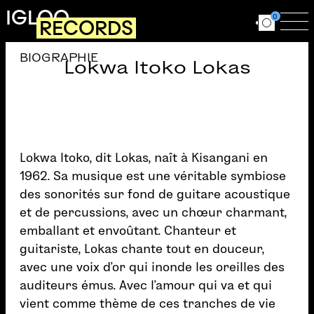
Aller au contenu principal
IGLOO
0
RECORDS
Ouvrir le for
Ouv
BIOGRAPHIE
Lokwa Itoko Lokas
Lokwa Itoko, dit Lokas, naît à Kisangani en
1962. Sa musique est une véritable symbiose
des sonorités sur fond de guitare acoustique
et de percussions, avec un chœur charmant,
emballant et envoûtant. Chanteur et
guitariste, Lokas chante tout en douceur,
avec une voix d’or qui inonde les oreilles des
auditeurs émus. Avec l’amour qui va et qui
vient comme thème de ces tranches de vie