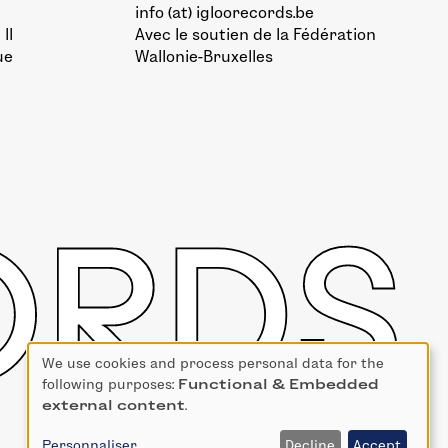
info (at) igloorecords.be
II
Avec le soutien de la
Fédération
ue
Wallonie-Bruxelles
We use cookies and process personal data for the
Use
following purposes:
Functional & Embedded
of
external content
.
personal
data
Personnaliser
Decline
Accept