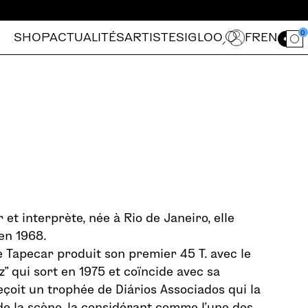
0
SHOP
ACTUALITÉS
ARTISTES
IGLOO
FR
EN
Ouvrir le for
et interprète, née à Rio de Janeiro, elle
en 1968.
 Tapecar produit son premier 45 T. avec le
z” qui sort en 1975 et coïncide avec sa
eçoit un trophée de Diários Associados qui la
de la scène, la considérant comme l’une des