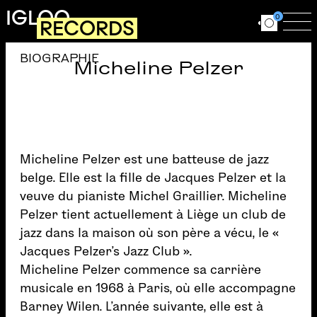
Aller au contenu principal
IGLOO
0
RECORDS
Ouvrir le for
Ouv
BIOGRAPHIE
Micheline Pelzer
Micheline Pelzer est une batteuse de jazz
belge. Elle est la fille de Jacques Pelzer et la
veuve du pianiste Michel Graillier. Micheline
Pelzer tient actuellement à Liège un club de
jazz dans la maison où son père a vécu, le «
Jacques Pelzer’s Jazz Club ».
Micheline Pelzer commence sa carrière
musicale en 1968 à Paris, où elle accompagne
Barney Wilen. L’année suivante, elle est à