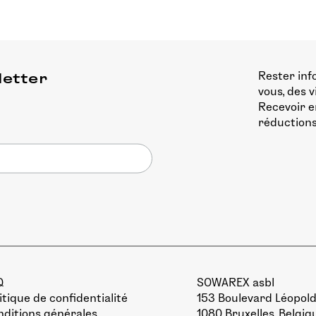
Rester inf
letter
vous, des 
Recevoir e
réductions
Q
SOWAREX asbl
itique de confidentialité
153 Boulevard Léopold 
ditions générales
1080 Bruxelles, Belgiq