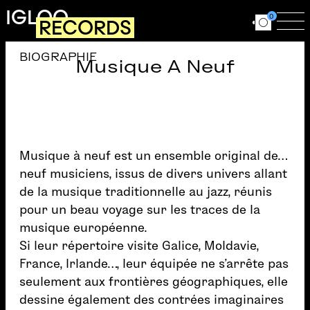
Aller au contenu principal
IGLOO
0
RECORDS
Ouvrir le for
Ouv
BIOGRAPHIE
Musique A Neuf
Musique à neuf est un ensemble original de…
neuf musiciens, issus de divers univers allant
de la musique traditionnelle au jazz, réunis
pour un beau voyage sur les traces de la
musique européenne.
Si leur répertoire visite Galice, Moldavie,
France, Irlande…, leur équipée ne s’arrête pas
seulement aux frontières géographiques, elle
dessine également des contrées imaginaires