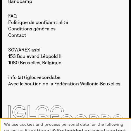
Bandcamp
FAQ
Politique de confidentialité
Conditions générales
Contact
SOWAREX asbl
153 Boulevard Léopold II
1080 Bruxelles, Belgique
info (at) igloorecords.be
Avec le soutien de la
Fédération Wallonie-Bruxelles
We use cookies and process personal data for the following
Use
purposes:
Functional & Embedded external content
.