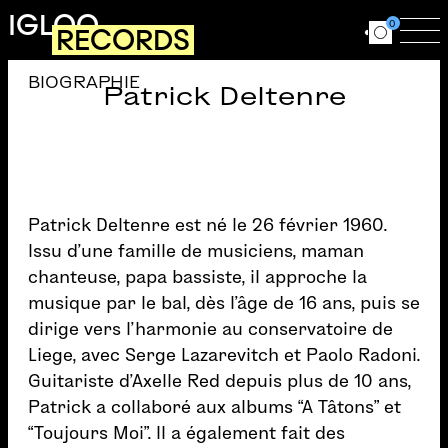
Aller au contenu principal
IGLOO
0
RECORDS
Ouvrir le for
Ouv
BIOGRAPHIE
Patrick Deltenre
Patrick Deltenre est né le 26 février 1960.
Issu d’une famille de musiciens, maman
chanteuse, papa bassiste, il approche la
musique par le bal, dès l’âge de 16 ans, puis se
dirige vers l’harmonie au conservatoire de
Liege, avec Serge Lazarevitch et Paolo Radoni.
Guitariste d’Axelle Red depuis plus de 10 ans,
Patrick a collaboré aux albums “A Tâtons” et
“Toujours Moi”. Il a également fait des