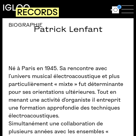
Aller au contenu principal
IGLOO
0
RECORDS
Ouvrir le for
Ouv
BIOGRAPHIE
Patrick Lenfant
Né à Paris en 1945. Sa rencontre avec
l’univers musical électroacoustique et plus
particulièrement « mixte » fut déterminante
pour ses orientations ultérieures. Tout en
menant une activité d’organiste il entreprit
une formation approfondie des techniques
électroacoustiques.
Simultanément une collaboration de
plusieurs années avec les ensembles «