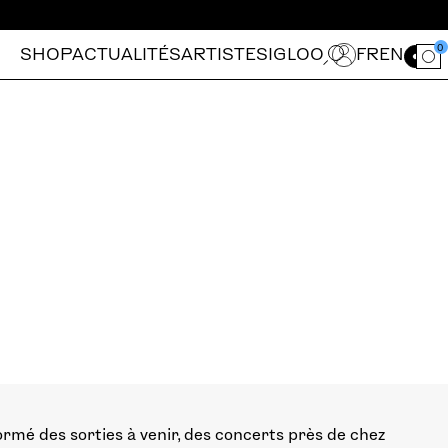
0
SHOP
ACTUALITÉS
ARTISTES
IGLOO
FR
EN
Ouvrir le for
ormé des sorties à venir, des concerts près de chez