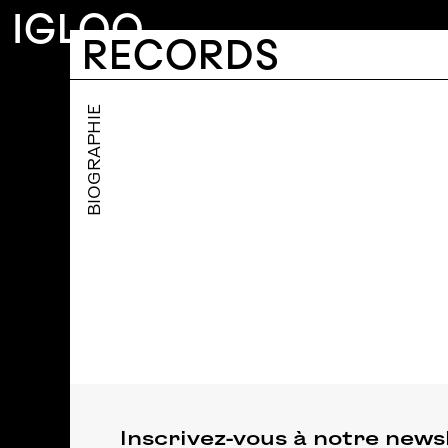
Aller au contenu principal
IGLOO
IGLOO RECORDS
RECORDS
Main navigation
BIOGRAPHIE
Inscrivez-vous à notre news