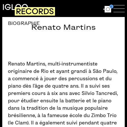
Aller au contenu principal
IGLOO
0
RECORDS
Ouvrir le for
Ouv
BIOGRAPHIE
Renato Martins
Renato Martins, multi-instrumentiste
originaire de Rio et ayant grandi à São Paulo,
a commencé à jouer des percussions et du
piano dès l’âge de quatre ans. Il a suivi ses
premiers cours à six ans avec Silvio Tancredi,
pour étudier ensuite la batterie et le piano
dans la tradition de la musique populaire
brésilienne, à la fameuse école du Zimbo Trio
(le Clam). Il a également suivi pendant quatre