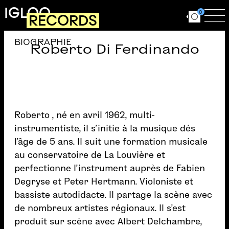
Aller au contenu principal
IGLOO
0
RECORDS
Ouvrir le for
Ouv
BIOGRAPHIE
Roberto Di Ferdinando
Roberto , né en avril 1962, multi-
instrumentiste, il s’initie à la musique dés
l’âge de 5 ans. Il suit une formation musicale
au conservatoire de La Louvière et
perfectionne l’instrument auprès de Fabien
Degryse et Peter Hertmann. Violoniste et
bassiste autodidacte. Il partage la scène avec
de nombreux artistes régionaux. Il s’est
produit sur scène avec Albert Delchambre,