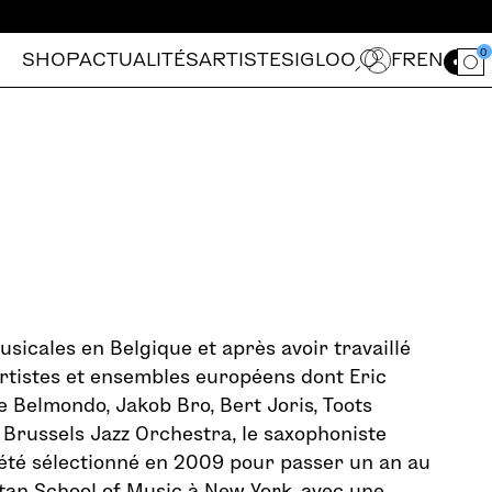
0
SHOP
ACTUALITÉS
ARTISTES
IGLOO
FR
EN
Ouvrir le for
sicales en Belgique et après avoir travaillé
artistes et ensembles européens dont Eric
 Belmondo, Jakob Bro, Bert Joris, Toots
Brussels Jazz Orchestra, le saxophoniste
été sélectionné en 2009 pour passer un an au
tan School of Music à New York, avec une