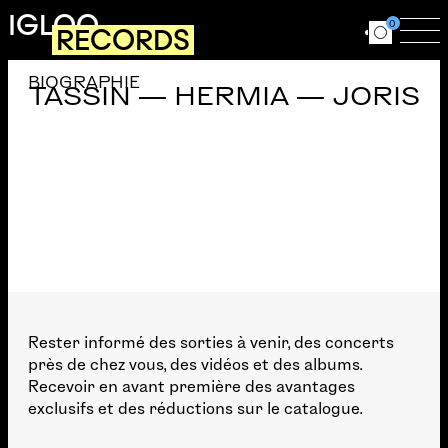
Aller au contenu principal
IGLOO
0
RECORDS
Ouvrir le for
Ouv
BIOGRAPHIE
TASSIN — HERMIA — JORIS
Rester informé des sorties à venir, des concerts
près de chez vous, des vidéos et des albums.
Recevoir en avant première des avantages
exclusifs et des réductions sur le catalogue.