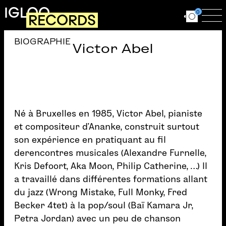
Aller au contenu principal
IGLOO
0
RECORDS
Ouvrir le for
Ouv
BIOGRAPHIE
Victor Abel
Né à Bruxelles en 1985, Victor Abel, pianiste
et compositeur d’Ananke, construit surtout
son expérience en pratiquant au fil
derencontres musicales (Alexandre Furnelle,
Kris Defoort, Aka Moon, Philip Catherine, …) Il
a travaillé dans différentes formations allant
du jazz (Wrong Mistake, Full Monky, Fred
Becker 4tet) à la pop/soul (Baï Kamara Jr,
Petra Jordan) avec un peu de chanson