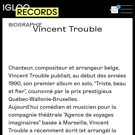
Aller au contenu principal
IGLOO
0
RECORDS
Ouvrir le for
Ouv
BIOGRAPHIE
Vincent Trouble
Chanteur, compositeur et arrangeur belge,
Vincent Trouble publiait, au début des années
1990, son premier album en solo, “Triste, beau
et fier”, couronné par le prix prestigieux
Québec-Wallonie-Bruxelles.
Aujourd’hui comédien et musicien pour la
compagnie théâtrale “Agence de voyages
imaginaires” basée à Marseille, Vincent
Trouble a récemment écrit (et arrangé) la