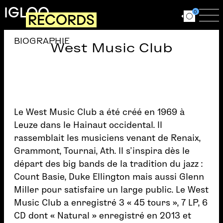
Aller au contenu principal
IGLOO
0
RECORDS
Ouvrir le for
Ouv
BIOGRAPHIE
West Music Club
Le West Music Club a été créé en 1969 à
Leuze dans le Hainaut occidental. Il
rassemblait les musiciens venant de Renaix,
Grammont, Tournai, Ath. Il s’inspira dès le
départ des big bands de la tradition du jazz :
Count Basie, Duke Ellington mais aussi Glenn
Miller pour satisfaire un large public. Le West
Music Club a enregistré 3 « 45 tours », 7 LP, 6
CD dont « Natural » enregistré en 2013 et