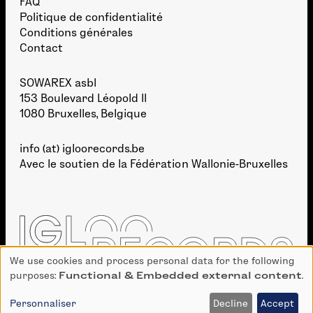
FAQ
Politique de confidentialité
Conditions générales
Contact
SOWAREX asbl
153 Boulevard Léopold II
1080 Bruxelles, Belgique
info (at) igloorecords.be
Avec le soutien de la
Fédération Wallonie-Bruxelles
We use cookies and process personal data for the following
Use
purposes:
Functional & Embedded external content
.
of
personal
Personnaliser
Decline
Accept
DÉVELOPPEMENT :
BIEN À VOUS
· GRAPHISME :
TAKE SHAPE STUDIO
data