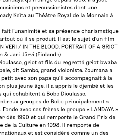
usiciens et percussionistes dont une
ady Keïta au Théâtre Royal de la Monnaie à
il fait l’unanimité et sa présence charismatique
tout où il se produit. Il est le sujet d’un film
N VERI / IN THE BLOOD, PORTRAIT OF A GRIOT
 & Jari Järvi (Finlande).
oulasso, griot et fils du regretté griot bwaba
bele, dit Sambo, grand violoniste. Zoumana a
etit avec son papa qu’il accompagnait à la
n plus jeune âge, il a appris le djembé et les
s qui cohabitent à Bobo-Dioulasso.
nombreux groupes de Bobo principalement «
». Fonde avec ses frères le groupe « LANDAYA »
er dès 1990 et qui remporte le Grand Prix de
e de la Culture en 1998. Il remporte de
rnationaux et est considéré comme un des