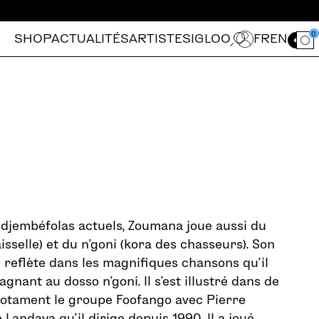
0
SHOP
ACTUALITÉS
ARTISTES
IGLOO
FR
EN
Ouvrir le for
 djembéfolas actuels, Zoumana joue aussi du
sselle) et du n’goni (kora des chasseurs). Son
e reflète dans les magnifiques chansons qu’il
nant au dosso n’goni. Il s’est illustré dans de
otament le groupe Foofango avec Pierre
 Landaya qu’il dirige depuis 1990. Il a joué