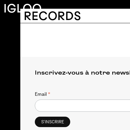
Aller au contenu principal
IGLOO
IGLOO RECORDS
RECORDS
Main navigation
Inscrivez-vous à notre news
*
Email