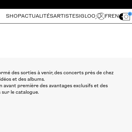
0
SHOP
ACTUALITÉS
ARTISTES
IGLOO
FR
EN
Ouvrir le for
ormé des sorties à venir, des concerts près de chez
vidéos et des albums.
n avant première des avantages exclusifs et des
 sur le catalogue.