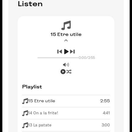
Listen
15 Etre utile
0:00
/
2:55
Playlist
15 Etre utile
2:55
14 On a la frite!
4:41
13 La patate
3:00