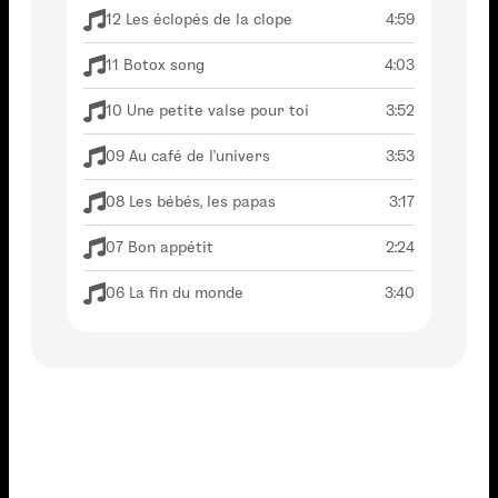
12 Les éclopés de la clope
4:59
11 Botox song
4:03
10 Une petite valse pour toi
3:52
09 Au café de l'univers
3:53
08 Les bébés, les papas
3:17
07 Bon appétit
2:24
06 La fin du monde
3:40