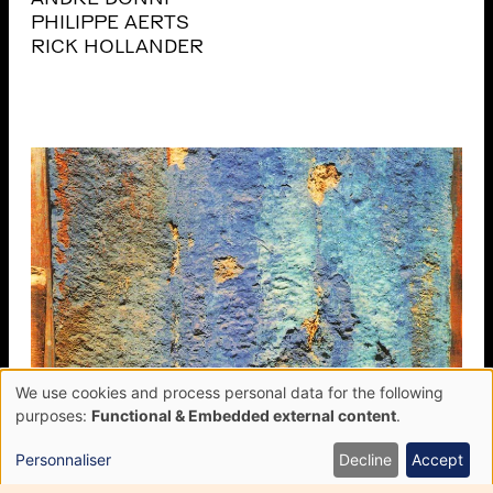
PHILIPPE AERTS
RICK HOLLANDER
We use cookies and process personal data for the following
Use
purposes:
Functional & Embedded external content
.
of
personal
Personnaliser
Decline
Accept
data