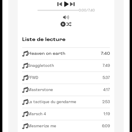
0:00
/
7:40
Liste de lecture
Heaven on earth
7:40
Snaggletooth
7:49
FFWD
5:37
Masterstone
4:17
La tactique du gendarme
2:53
Marsch 4
1:19
Mesmerize me
6:09