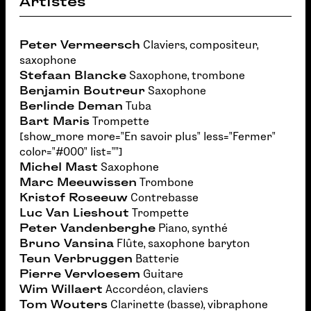
Artistes
Peter Vermeersch
Claviers, compositeur,
saxophone
Stefaan Blancke
Saxophone, trombone
Benjamin Boutreur
Saxophone
Berlinde Deman
Tuba
Bart Maris
Trompette
[show_more more="En savoir plus" less="Fermer"
color="#000" list=""]
Michel Mast
Saxophone
Marc Meeuwissen
Trombone
Kristof Roseeuw
Contrebasse
Luc Van Lieshout
Trompette
Peter Vandenberghe
Piano, synthé
Bruno Vansina
Flûte, saxophone baryton
Teun Verbruggen
Batterie
Pierre Vervloesem
Guitare
Wim Willaert
Accordéon, claviers
Tom Wouters
Clarinette (basse), vibraphone