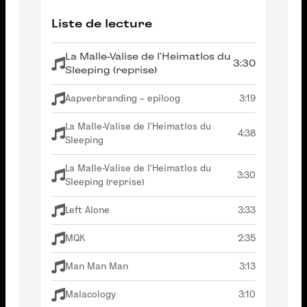
Liste de lecture
La Malle-Valise de l’Heimatlos du
3:30
Sleeping (reprise)
Aapverbranding – epiloog
3:19
La Malle-Valise de l’Heimatlos du
4:38
Sleeping
La Malle-Valise de l’Heimatlos du
3:30
Sleeping (reprise)
Left Alone
3:33
MQK
2:35
Man Man Man
3:13
Malacology
3:10