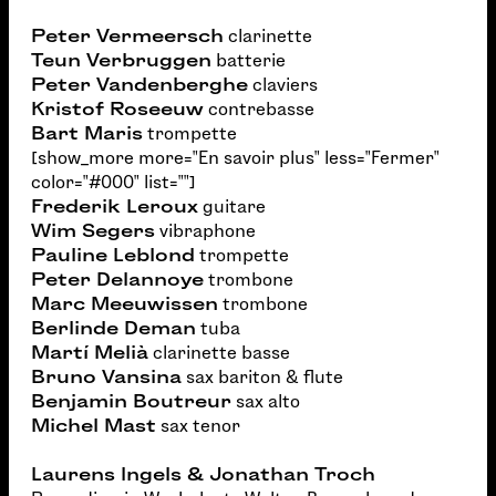
Peter Vermeersch
clarinette
Teun Verbruggen
batterie
Peter Vandenberghe
claviers
Kristof Roseeuw
contrebasse
Bart Maris
trompette
[show_more more="En savoir plus" less="Fermer"
color="#000" list=""]
Frederik Leroux
guitare
Wim Segers
vibraphone
Pauline Leblond
trompette
Peter Delannoye
trombone
Marc Meeuwissen
trombone
Berlinde Deman
tuba
Martí Melià
clarinette basse
Bruno Vansina
sax bariton & flute
Benjamin Boutreur
sax alto
Michel Mast
sax tenor
Laurens Ingels & Jonathan Troch