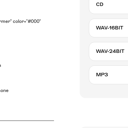
CD
rmer" color="#000"
WAV-16BIT
WAV-24BIT
n
MP3
hone