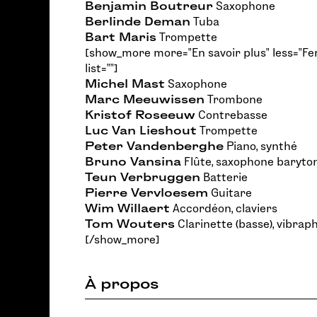
Benjamin Boutreur
Saxophone
Berlinde Deman
Tuba
Bart Maris
Trompette
[show_more more="En savoir plus" less="Fe
list=""]
Michel Mast
Saxophone
Marc Meeuwissen
Trombone
Kristof Roseeuw
Contrebasse
Luc Van Lieshout
Trompette
Peter Vandenberghe
Piano, synthé
Bruno Vansina
Flûte, saxophone baryto
Teun Verbruggen
Batterie
Pierre Vervloesem
Guitare
Wim Willaert
Accordéon, claviers
Tom Wouters
Clarinette (basse), vibrap
[/show_more]
À propos