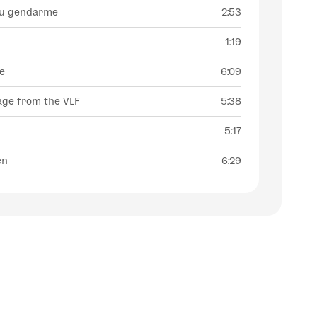
du gendarme
2:53
1:19
e
6:09
ge from the VLF
5:38
5:17
en
6:29