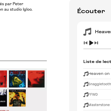
lés par Peter
 au studio Igloo.
Écouter
Heave
Liste de lec
Heaven on 
Snaggletoot
FFWD
Masterstone