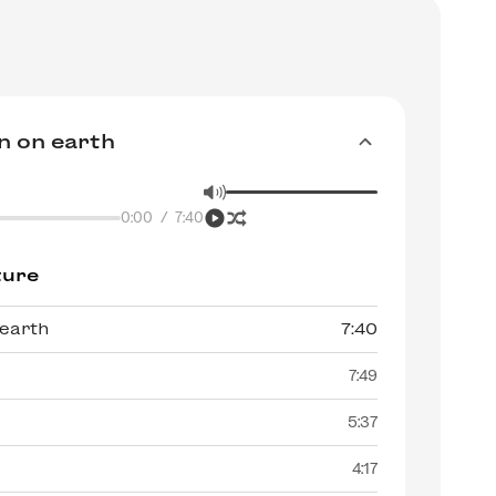
n on earth
0:00
/
7:40
ture
earth
7:40
h
7:49
5:37
4:17