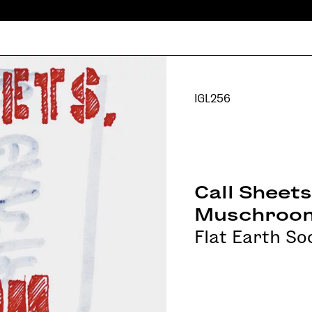
IGL256
Call Sheets
Muschroo
Flat Earth So