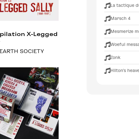
La tactique 
Marsch 4
Mesmerize m
ilation X-Legged
y
Woeful messa
 EARTH SOCIETY
Zonk
Hilton's heav