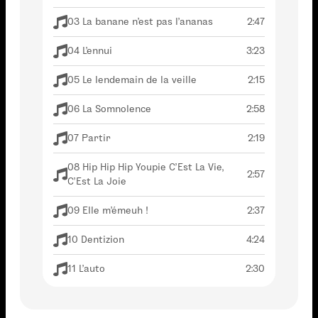
03 La banane n'est pas l'ananas
2:47
04 L'ennui
3:23
05 Le lendemain de la veille
2:15
06 La Somnolence
2:58
07 Partir
2:19
08 Hip Hip Hip Youpie C'Est La Vie,
2:57
C'Est La Joie
09 Elle m'émeuh !
2:37
10 Dentizion
4:24
11 L'auto
2:30
12 Ainsi
3:19