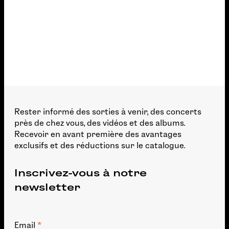
13 Drôle d'histoire
2:29
14 Des mots
3:59
15 Le pied
1:44
16 A moins que ce ne soit un leurre
2:43
17 N'écoutez pas cette chanson
2:19
Rester informé des sorties à venir, des concerts
18 Courte catastrophe
1:06
près de chez vous, des vidéos et des albums.
19 C'est noël
4:03
Recevoir en avant première des avantages
exclusifs et des réductions sur le catalogue.
Inscrivez-vous à notre
newsletter
*
Email