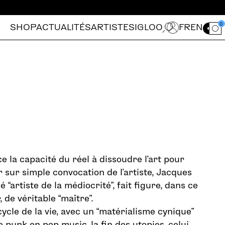
0
SHOP
ACTUALITÉS
ARTISTES
IGLOO
FR
EN
Ouvrir le for
e la capacité du réel à dissoudre l’art pour
ier sur simple convocation de l’artiste, Jacques
 “artiste de la médiocrité”, fait figure, dans ce
 de véritable “maître”.
ycle de la vie, avec un “matérialisme cynique”
punk en pop music, la fin des utopies, celui