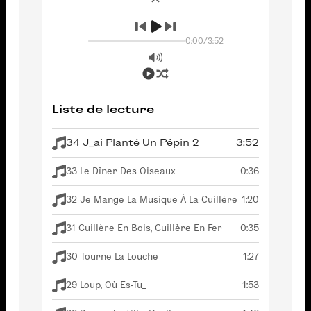
0:00
/
3:52
Liste de lecture
34 J_ai Planté Un Pépin 2
3:52
33 Le Dîner Des Oiseaux
0:36
32 Je Mange La Musique À La Cuillère
1:20
31 Cuillère En Bois, Cuillère En Fer
0:35
30 Tourne La Louche
1:27
29 Loup, Où Es-Tu_
1:53