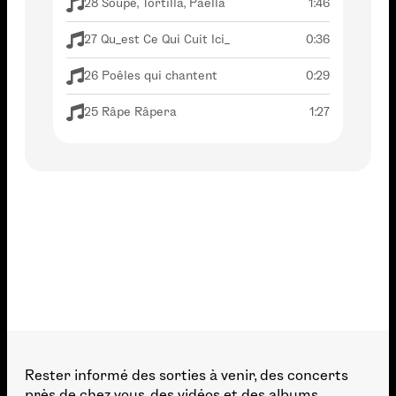
28 Soupe, Tortilla, Paella
1:46
27 Qu_est Ce Qui Cuit Ici_
0:36
26 Poêles qui chantent
0:29
25 Râpe Râpera
1:27
Rester informé des sorties à venir, des concerts
près de chez vous, des vidéos et des albums.