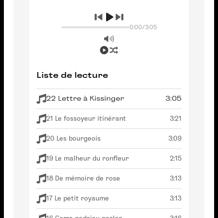
0:00
/
3:05
Liste de lecture
22 Lettre à Kissinger
3:05
21 Le fossoyeur itinérant
3:21
20 Les bourgeois
3:09
19 Le malheur du ronfleur
2:15
18 De mémoire de rose
3:13
17 Le petit royaume
3:13