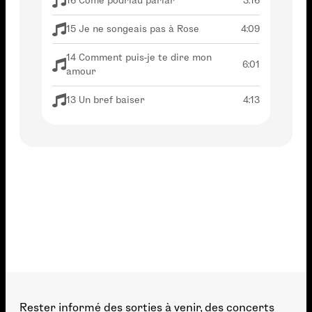
16 Come podriau parlar
3:16
15 Je ne songeais pas à Rose
4:09
14 Comment puis-je te dire mon
6:01
amour
13 Un bref baiser
4:13
Rester informé des sorties à venir, des concerts