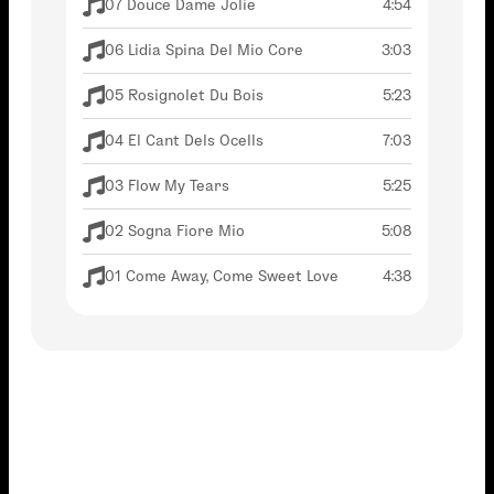
07 Douce Dame Jolie
4:54
06 Lidia Spina Del Mio Core
3:03
05 Rosignolet Du Bois
5:23
04 El Cant Dels Ocells
7:03
03 Flow My Tears
5:25
02 Sogna Fiore Mio
5:08
01 Come Away, Come Sweet Love
4:38