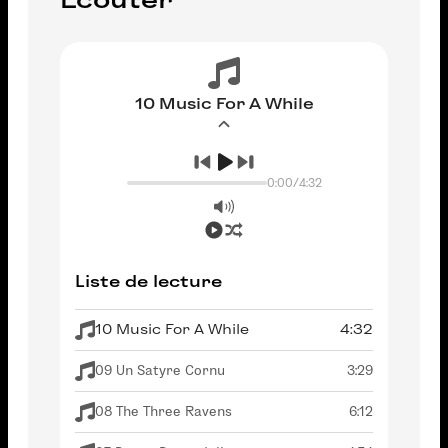
10 Music For A While
0:00
/
4:32
Liste de lecture
10 Music For A While
4:32
09 Un Satyre Cornu
3:29
08 The Three Ravens
6:12