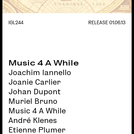
IGL244
RELEASE
01.06.13
Music 4 A While
Joachim Iannello
Joanie Carlier
Johan Dupont
Muriel Bruno
Music 4 A While
André Klenes
Etienne Plumer