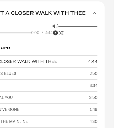
ST A CLOSER WALK WITH THEE
0:00
/
4:44
ture
 CLOSER WALK WITH THEE
4:44
IS BLUES
2:50
3:34
AL YOU
3:50
U'VE GONE
5:19
 THE MAINLINE
4:30