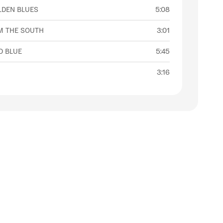
LDEN BLUES
5:08
M THE SOUTH
3:01
D BLUE
5:45
3:16