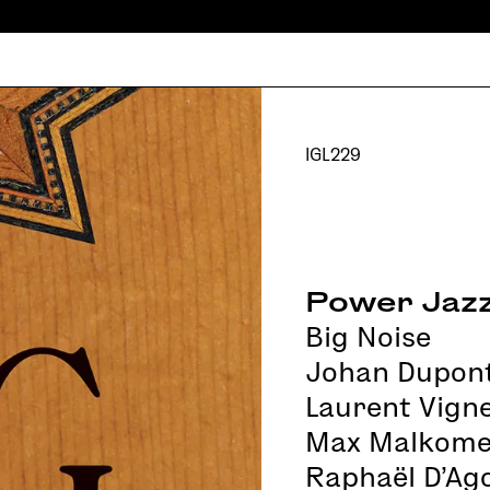
IGL229
Power Jaz
Big Noise
Johan Dupon
Laurent Vign
Max Malkome
Raphaël D'Ag