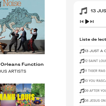
13 JU
Liste de lec
13 JUST A
12 SAINT LOU
Orleans Function
11 TIGER RAG
OUS ARTISTS
10 YOU RASC
09 AFTER YO
08 JESUS ON