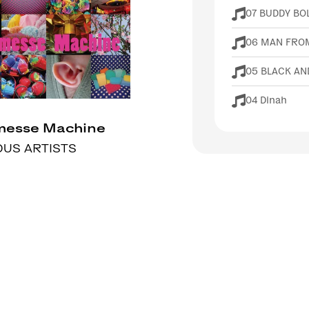
07 BUDDY BO
06 MAN FRO
05 BLACK AN
04 Dinah
messe Machine
OUS ARTISTS