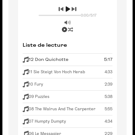
0:00
/
5:17
Liste de lecture
12 Don Quichotte
5:17
11 Sie Steigt Von Hoch Herab
4:33
10 Fury
2:39
09 Puzzles
5:38
08 The Walrus And The Carpenter
5:55
07 Humpty Dumpty
4:34
06 Le Messagier
2:29