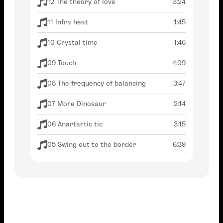
12 The theory of love
3:24
11 Infra heat
1:45
10 Crystal time
1:46
09 Touch
4:09
08 The frequency of balancing
3:47
07 More Dinosaur
2:14
06 Anartartic tic
3:15
05 Swing out to the border
6:39