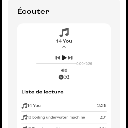
Écouter
14 You
0:00
/
2:26
Liste de lecture
14 You
2:26
13 boiling underwater machine
2:31