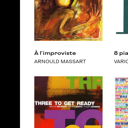
À l’improviste
8 pi
ARNOULD MASSART
VARI