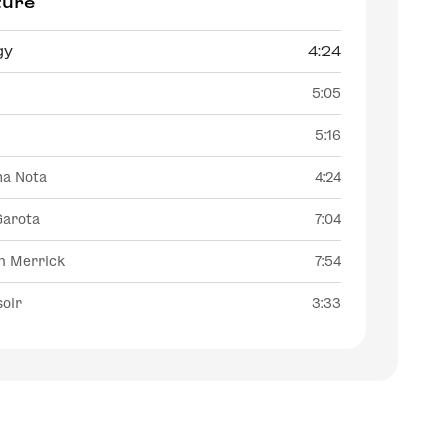
ture
gy
4:24
5:05
5:16
a Nota
4:24
Garota
7:04
n Merrick
7:54
soir
3:33