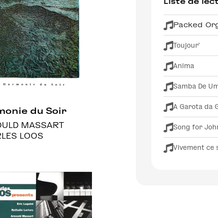
Liste de lec
Packed Or
Toujour'
Anima
Samba De Um
A Garota da 
onie du Soir
ULD MASSART
Song for Joh
LES LOOS
Vivement ce 