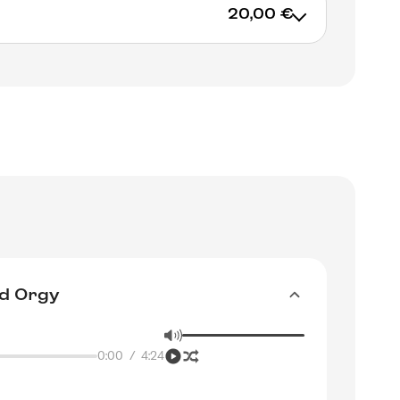
20,00 €
d Orgy
0:00
/
4:24