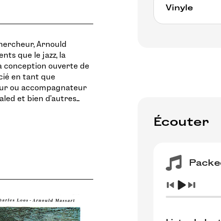
Vinyle
Non available
chercheur, Arnould
nts que le jazz, la
a conception ouverte de
cié en tant que
geur ou accompagnateur
ed et bien d'autres...
Écouter
Packe