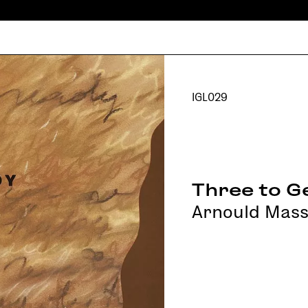
IGL029
Three to G
Arnould Mass