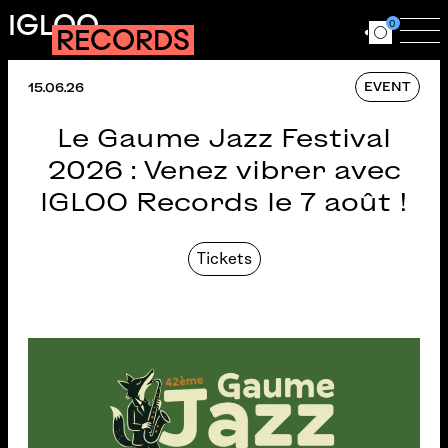
Aller au contenu principal
IGLOO
0
RECORDS
Ouvrir le for
Ouv
EVENT
15.06.26
Le Gaume Jazz Festival
2026 : Venez vibrer avec
IGLOO Records le 7 août !
Tickets