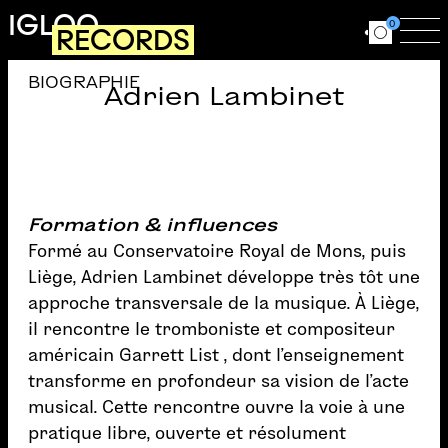
Aller au contenu principal
IGLOO
0
RECORDS
Ouvrir le for
Ouv
BIOGRAPHIE
Adrien Lambinet
Formation & influences
Formé au Conservatoire Royal de Mons, puis
Liège, Adrien Lambinet développe très tôt une
approche transversale de la musique. À Liège,
il rencontre le tromboniste et compositeur
américain Garrett List , dont l’enseignement
transforme en profondeur sa vision de l’acte
musical. Cette rencontre ouvre la voie à une
pratique libre, ouverte et résolument