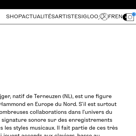
0
SHOP
ACTUALITÉS
ARTISTES
IGLOO
FR
EN
Ouvrir le for
jger, natif de Terneuzen (NL), est une figure
 Hammond en Europe du Nord. S’il est surtout
nombreuses collaborations dans l’univers du
a signature sonore sur des enregistrements
 les styles musicaux. Il fait partie de ces très
i jouent accords aux claviers, basse au