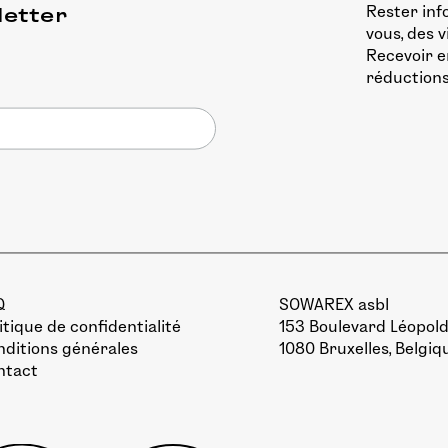
Rester inf
letter
vous, des 
Recevoir e
réductions
Q
SOWAREX asbl
itique de confidentialité
153 Boulevard Léopold 
ditions générales
1080 Bruxelles, Belgiq
ntact