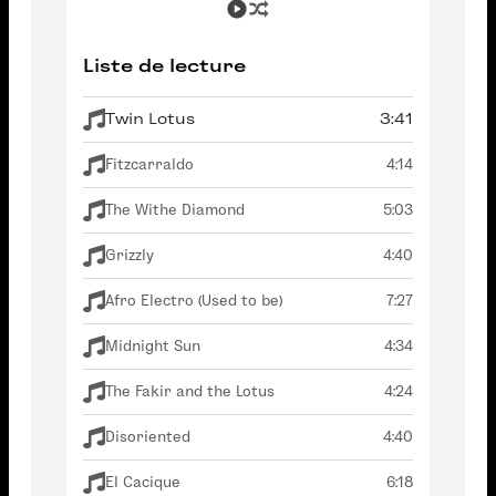
Liste de lecture
Twin Lotus
3:41
Fitzcarraldo
4:14
The Withe Diamond
5:03
Grizzly
4:40
Afro Electro (Used to be)
7:27
Midnight Sun
4:34
The Fakir and the Lotus
4:24
Disoriented
4:40
El Cacique
6:18