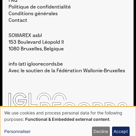
FAQ
Politique de confidentialité
Conditions générales
Contact
SOWAREX asbl
153 Boulevard Léopold II
1080 Bruxelles, Belgique
info (at) igloorecords.be
Avec le soutien de la
Fédération Wallonie-Bruxelles
We use cookies and process personal data for the following
Use
purposes:
Functional & Embedded external content
.
of
personal
Personnaliser
Decline
Accept
DÉVELOPPEMENT :
BIEN À VOUS
· GRAPHISME :
TAKE SHAPE STUDIO
data