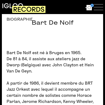
Aller au contenu principal
IGLOO
0
RECORDS
Ouvrir le for
Ouv
BIOGRAPHIE
Bart De Nolf
Bart De Nolf est né à Bruges en 1965.
De 81 à 84, il assiste aux ateliers jazz de
Dworp (Belgique) avec John Clayton et Hein
Van De Geyn.
A partir de 1986, il devient membre du BRT
Jazz Orkest avec lequel il accompagne un
certain nombre de solistes comme Horace
Parlan, Jerome Richardson, Kenny Wheeler,