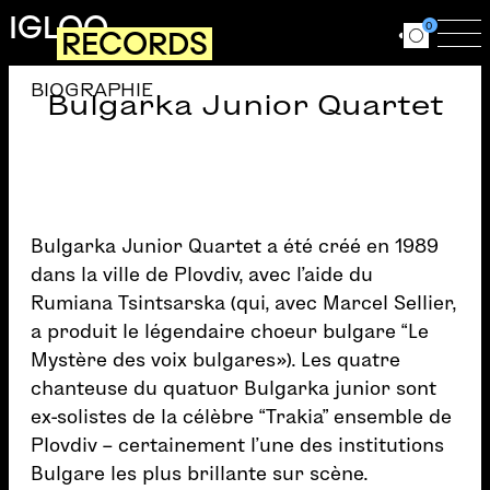
Aller au contenu principal
IGLOO
0
RECORDS
Ouvrir le for
Ouv
BIOGRAPHIE
Bulgarka Junior Quartet
Bulgarka Junior Quartet a été créé en 1989
dans la ville de Plovdiv, avec l’aide du
Rumiana Tsintsarska (qui, avec Marcel Sellier,
a produit le légendaire choeur bulgare “Le
Mystère des voix bulgares»). Les quatre
chanteuse du quatuor Bulgarka junior sont
ex-solistes de la célèbre “Trakia” ensemble de
Plovdiv – certainement l’une des institutions
Bulgare les plus brillante sur scène.