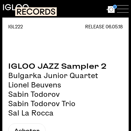
Aller au contenu principal
IGLOO
0
RECORDS
Ouvrir le for
Ouv
IGL222
RELEASE
06.05.18
IGLOO JAZZ Sampler 2
Bulgarka Junior Quartet
Lionel Beuvens
Sabin Todorov
Sabin Todorov Trio
Sal La Rocca
Acheter