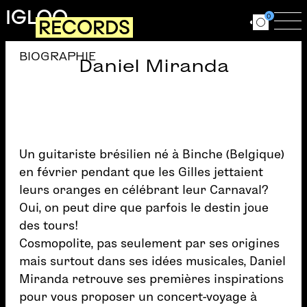
Aller au contenu principal
IGLOO
0
RECORDS
Ouvrir le for
Ouv
BIOGRAPHIE
Daniel Miranda
Un guitariste brésilien né à Binche (Belgique)
en février pendant que les Gilles jettaient
leurs oranges en célébrant leur Carnaval?
Oui, on peut dire que parfois le destin joue
des tours!
Cosmopolite, pas seulement par ses origines
mais surtout dans ses idées musicales, Daniel
Miranda retrouve ses premières inspirations
pour vous proposer un concert-voyage à