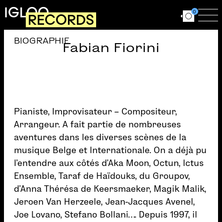
Aller au contenu principal
IGLOO
0
RECORDS
Ouvrir le for
Ouv
BIOGRAPHIE
Fabian Fiorini
Pianiste, Improvisateur – Compositeur,
Arrangeur. A fait partie de nombreuses
aventures dans les diverses scènes de la
musique Belge et Internationale. On a déjà pu
l’entendre aux côtés d’Aka Moon, Octun, Ictus
Ensemble, Taraf de Haïdouks, du Groupov,
d’Anna Thérésa de Keersmaeker, Magik Malik,
Jeroen Van Herzeele, Jean-Jacques Avenel,
Joe Lovano, Stefano Bollani…. Depuis 1997, il