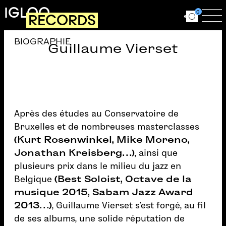
Aller au contenu principal
IGLOO
0
RECORDS
Ouvrir le for
Ouv
BIOGRAPHIE
Guillaume Vierset
Après des études au Conservatoire de
Bruxelles et de nombreuses masterclasses
(Kurt Rosenwinkel, Mike Moreno,
Jonathan Kreisberg…)
, ainsi que
plusieurs prix dans le milieu du jazz en
Belgique
(Best Soloist, Octave de la
musique 2015, Sabam Jazz Award
2013…)
, Guillaume Vierset s’est forgé, au fil
de ses albums, une solide réputation de