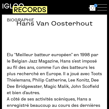
Aller au contenu principal
IGLOO
0
RECORDS
Ouvrir le for
Ouv
BIOGRAPHIE
Hans Van Oosterhout
Elu “Meilleur batteur européen” en 1998 par
le Belgian Jazz Magazine, Hans s’est imposé
au fil des ans, comme l’un des batteurs les
plus recherché en Europe. Il a joué avec Toots
Thielemans, Philip Catherine, Lee Konitz, Dee
Dee Bridgewater, Magic Malik, John Scofield
et bien d’autres.
A côté de ses activités scèniques, Hans a
enregistré beaucoup au cours des dernières