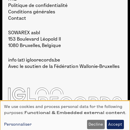
Politique de confidentialité
Conditions générales
Contact
SOWAREX asbl
153 Boulevard Léopold II
1080 Bruxelles, Belgique
info (at) igloorecords.be
Avec le soutien de la
Fédération Wallonie-Bruxelles
We use cookies and process personal data for the following
Use
purposes:
Functional & Embedded external content
.
of
personal
Personnaliser
Decline
Accept
DÉVELOPPEMENT :
BIEN À VOUS
· GRAPHISME :
TAKE SHAPE STUDIO
data